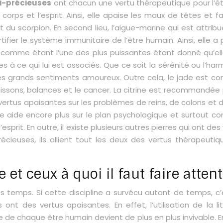
i-précieuses
ont chacun une vertu thérapeutique pour l’êtr
e corps et l’esprit. Ainsi, elle apaise les maux de têtes et 
 du scorpion. En second lieu, l’aigue-marine qui est attrib
r le système immunitaire de l’être humain. Ainsi, elle a pou
 comme étant l’une des plus puissantes étant donné qu’elle 
s à ce qui lui est associés. Que ce soit la sérénité ou l’har
s grands sentiments amoureux. Outre cela, le jade est con
aux poissons, balances et le cancer. La citrine est recommand
rtus apaisantes sur les problèmes de reins, de colons et d
 aide encore plus sur le plan psychologique et surtout con
 l’esprit. En outre, il existe plusieurs autres pierres qui ont 
récieuses, ils allient tout les deux des vertus thérapeut
e et ceux à quoi il faut faire atten
des temps. Si cette discipline a survécu autant de temps, c
’ils ont des vertus apaisantes. En effet, l’utilisation de l
de chaque être humain devient de plus en plus invivable. En 