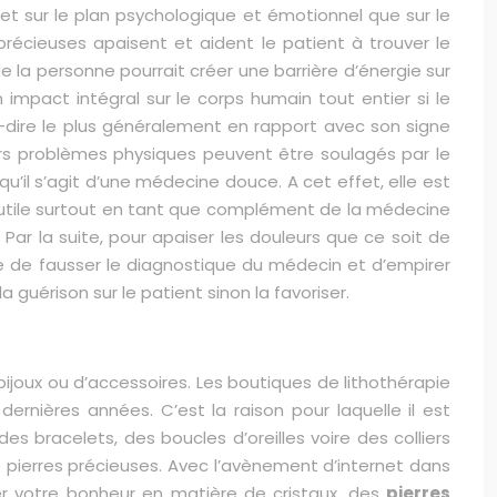
et sur le plan psychologique et émotionnel que sur le
es précieuses apaisent et aident le patient à trouver le
e la personne pourrait créer une barrière d’énergie sur
un impact intégral sur le corps humain tout entier si le
t-à-dire le plus généralement en rapport avec son signe
ieurs problèmes physiques peuvent être soulagés par le
 qu’il s’agit d’une médecine douce. A cet effet, elle est
très utile surtout en tant que complément de la médecine
 Par la suite, pour apaiser les douleurs que ce soit de
isque de fausser le diagnostique du médecin et d’empirer
a guérison sur le patient sinon la favoriser.
bijoux ou d’accessoires. Les boutiques de lithothérapie
ernières années. C’est la raison pour laquelle il est
s bracelets, des boucles d’oreilles voire des colliers
 pierres précieuses. Avec l’avènement d’internet dans
uver votre bonheur en matière de cristaux, des
pierres