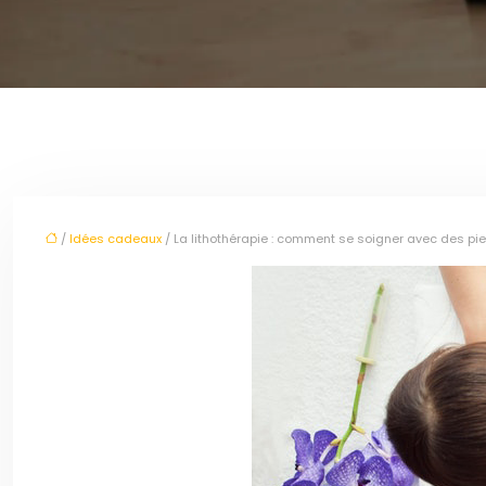
/
Idées cadeaux
/ La lithothérapie : comment se soigner avec des pie