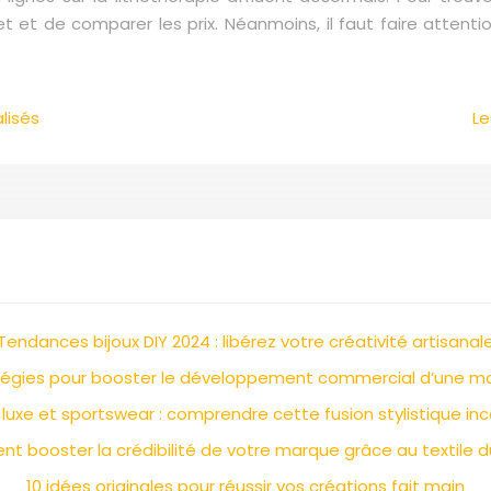
ernet et de comparer les prix. Néanmoins, il faut faire atte
lisés
Le
Tendances bijoux DIY 2024 : libérez votre créativité artisanal
tégies pour booster le développement commercial d’une m
 luxe et sportswear : comprendre cette fusion stylistique in
 booster la crédibilité de votre marque grâce au textile d
10 idées originales pour réussir vos créations fait main