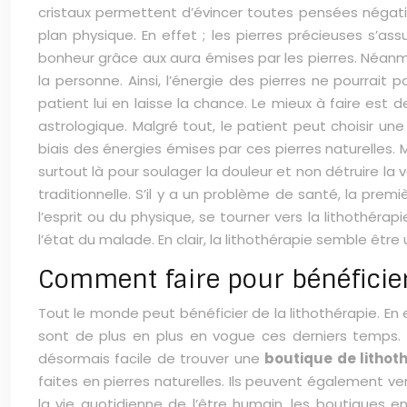
cristaux permettent d’évincer toutes pensées négativ
plan physique. En effet ; les pierres précieuses s’assu
bonheur grâce aux aura émises par les pierres. Néanmoi
la personne. Ainsi, l’énergie des pierres ne pourrait p
patient lui en laisse la chance. Le mieux à faire est 
astrologique. Malgré tout, le patient peut choisir un
biais des énergies émises par ces pierres naturelles. Ma
surtout là pour soulager la douleur et non détruire la 
traditionnelle. S’il y a un problème de santé, la prem
l’esprit ou du physique, se tourner vers la lithothérap
l’état du malade. En clair, la lithothérapie semble être 
Comment faire pour bénéficier 
Tout le monde peut bénéficier de la lithothérapie. En 
sont de plus en plus en vogue ces derniers temps. En
désormais facile de trouver une
boutique de lithot
faites en pierres naturelles. Ils peuvent également 
la vie quotidienne de l’être humain, les boutiques e