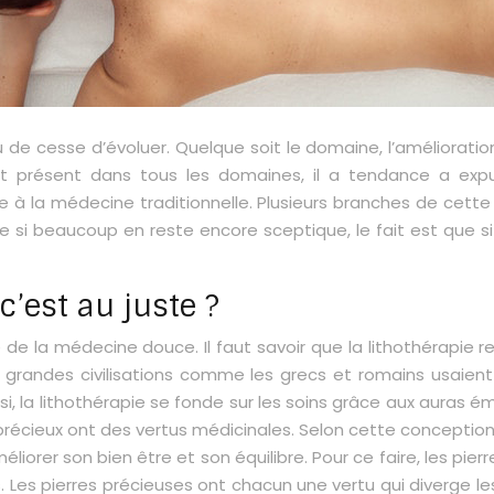
 de cesse d’évoluer. Quelque soit le domaine, l’améliorati
st présent dans tous les domaines, il a tendance a expul
 à la médecine traditionnelle. Plusieurs branches de cet
ême si beaucoup en reste encore sceptique, le fait est que s
c’est au juste ?
 de la médecine douce. Il faut savoir que la lithothérapie 
es grandes civilisations comme les grecs et romains usaien
insi, la lithothérapie se fonde sur les soins grâce aux auras 
 précieux ont des vertus médicinales. Selon cette conception
iorer son bien être et son équilibre. Pour ce faire, les pier
 Les pierres précieuses ont chacun une vertu qui diverge le