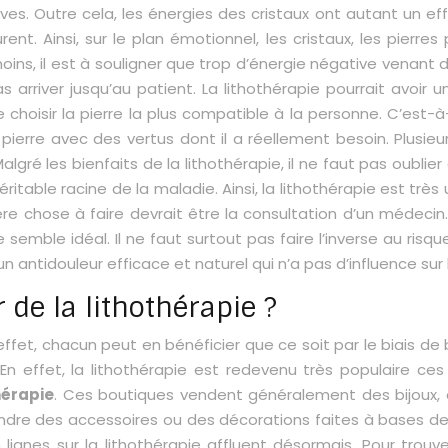
es. Outre cela, les énergies des cristaux ont autant un eff
rent. Ainsi, sur le plan émotionnel, les cristaux, les pierr
ns, il est à souligner que trop d’énergie négative venant d
as arriver jusqu’au patient. La lithothérapie pourrait avoir 
de choisir la pierre la plus compatible à la personne. C’es
e pierre avec des vertus dont il a réellement besoin. Plus
lgré les bienfaits de la lithothérapie, il ne faut pas oublier
véritable racine de la maladie. Ainsi, la lithothérapie est 
ière chose à faire devrait être la consultation d’un médecin.
ie semble idéal. Il ne faut surtout pas faire l’inverse au r
un antidouleur efficace et naturel qui n’a pas d’influence sur l
de la lithothérapie ?
effet, chacun peut en bénéficier que ce soit par le biais de 
 effet, la lithothérapie est redevenu très populaire ces d
hérapie
. Ces boutiques vendent généralement des bijoux, de
vendre des accessoires ou des décorations faites à bases de
n lignes sur la lithothérapie affluent désormais. Pour tro