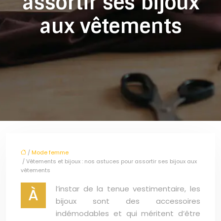
assortir ses bijoux
aux vêtements
/
Mode femme
/ Vêtements et bijoux : nos astuces pour assortir ses bijoux aux
vêtements
l’instar de la tenue vestimentaire, les
À
bijoux sont des accessoires
indémodables et qui méritent d’être